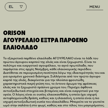
EL
MENU
Κύρια πλοήγηση
ORISON
ΑΓΟΥΡΕΛΑΙΟ ΕΞΤΡΑ ΠΑΡΘΕΝΟ
ΕΛΑΙΟΛΑΔΟ
Το εξαιρετικά παρθένο ελαιόλαδο ΑΓΟΥΡΕΛΑΙΟ είναι το λάδι του
πρώτου άγουρου καρπού της ελιάς και είναι ξεχωριστό. Είναι το
πολύτιμο και ευεργετικό αγουρέλαιο, το αγνό πρωτόλαδο, που
παράγεται στις αρχές Νοέμβρη, κάθε ελαιοκομικής περιόδου.
Διατίθεται σε περιορισμένη ποσότητα λόγω της ιδιαιτερότητάς του και
για ορισμένο χρονικό διάστημα. Συλλέγεται από τον πρώτο άγουρο
καρπό της ελιάς, διακρίνεται για την πλούσια φρουτώδη,
χαρακτηριστικά πικρή γεύση του, το έντονο άρωμα της φρέσκιας
ελιάς και το ξεχωριστό πράσινο χρώμα του. Περιέχει άφθονα
αντιοξειδωτικά στοιχεία και βιταμίνες και είναι ευεργετικό για την
υγεία. Ο λόγος είναι οι ουσίες ελαιοκανθάλη, η οποία έχει ισχυρή
αντιφλεγμονώδη δράση, καθώς και η ελαιασίνη, η οποία είναι η πιο
ισχυρή αντιοξειδωτική ουσία του ελαιολάδου. Μπορείτε να το γευτείτε
ωμό στην σαλάτα ή στο ψωμί, καθώς και στο τέλος του μαγειρέματος.