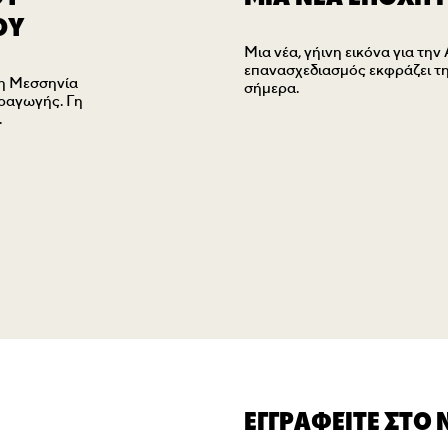
ΟΥ
Μια νέα, γήινη εικόνα για τ
επανασχεδιασμός εκφράζει τη 
 η Μεσσηνία
σήμερα.
αραγωγής. Γη
.
ΕΓΓΡΑΦΕΊΤΕ ΣΤΟ