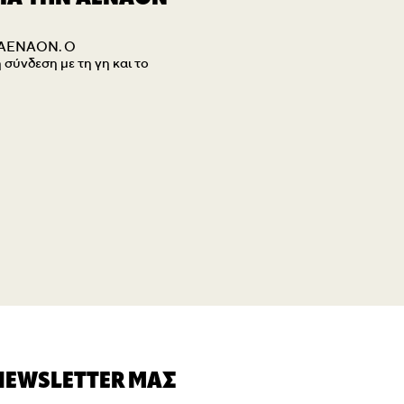
ην AENAON. Ο
σύνδεση με τη γη και το
 NEWSLETTER ΜΑΣ